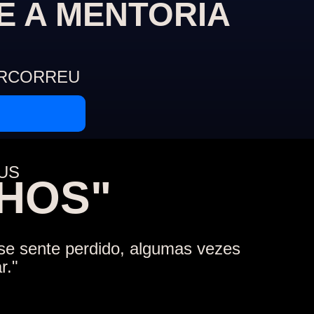
E A MENTORIA
ERCORREU
US
NHOS"
se sente perdido, algumas vezes
r."